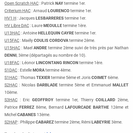
Open Scratch HAC
: Patrick
NAY
termine 1er.
Criterium HAC
: Arnaud
LOURENCO
termine 1er.
HV1 H
: Jacques
LESBARRERES
termine 1er.
HV Libre DAC
: Laure
MEOULLE
termine 1ère.
U13HAC
: Antoine
HELLEQUIN
CAYRE
termine 1er.
U15FAC
: Maély
COULIS CORDOVA
termine 2ème.
U15HAC
: Mael
ANDRE
termine 2ème suivi de très près par Nathan
DENNI
, 3ème (départagés au nombre de 10).
U18FAC
: Léonor
LINCONTANG
RINCON
termine 1ère.
S1DAC
: Estelle
MORA
termine 4ème.
S1HAC
: Thomas
TEXIER
termine 5ème et Joris
COIMET
6ème.
S2HAC
: Nicolas
DARBLADE
termine 5ème et Emmanuel
MALLET
10ème.
S3HAC
: Eric
GEOFFROY
termine 1er, Thierry
COILLARD
2ème,
Patrice
FERREZ
8ème, Bernard
LAFOURCADE
BARTHE
12ème et
Michel
CABANES
13ème.
S2HAP
: Philippe
CABAREZ
termine 2ème, Rémi
LABEYRIE
3ème.