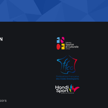
N
sors