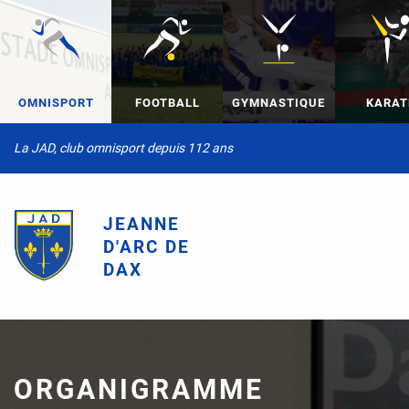
OMNISPORT
FOOTBALL
GYMNASTIQUE
KARAT
La JAD, club omnisport depuis 112 ans
JEANNE
D'ARC DE
DAX
ORGANIGRAMME