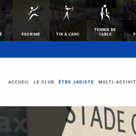
TENNIS DE
É
ESCRIME
TIR À L'ARC
TABLE
F
ACCUEIL
LE CLUB
ÊTRE JADISTE
MULTI-ACTIVI