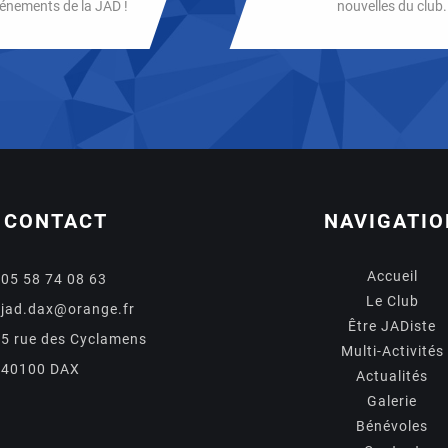
énements de la JAD !
nouvelles du club.
CONTACT
NAVIGATIO
Accueil
05 58 74 08 63
Le Club
jad.dax@orange.fr
Être JADiste
5 rue des Cyclamens
Multi-Activités
40100 DAX
Actualités
Galerie
Bénévoles