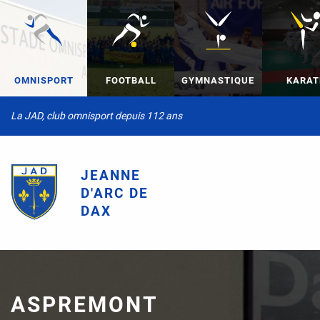
OMNISPORT
FOOTBALL
GYMNASTIQUE
KARAT
La JAD, club omnisport depuis 112 ans
JEANNE
D'ARC DE
DAX
ASPREMONT