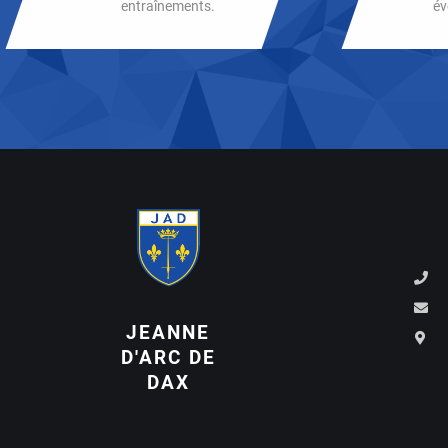
entraînements.
év
JEANNE
D'ARC DE
DAX