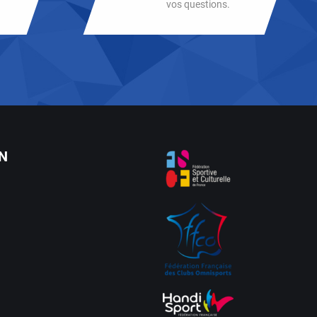
vos questions.
N