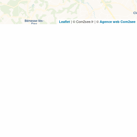
| © Com2see.fr | ©
Leaflet
Agence web Com2see