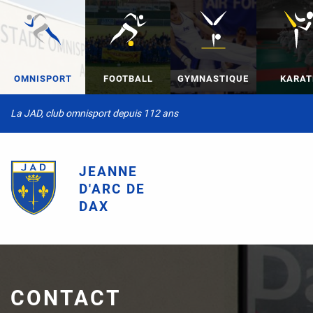
OMNISPORT
FOOTBALL
GYMNASTIQUE
KARAT
La JAD, club omnisport depuis 112 ans
JEANNE
D'ARC DE
DAX
CONTACT