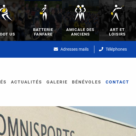
BATTERIE
AMICALE DES
ART ET
OOT US
FANFARE
ANCIENS
LOISIRS
Adresses mails
Téléphones
TÉS
ACTUALITÉS
GALERIE
BÉNÉVOLES
CONTACT