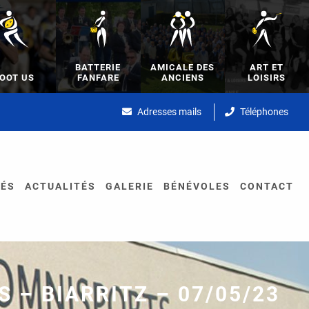
BATTERIE
AMICALE DES
ART ET
OOT US
FANFARE
ANCIENS
LOISIRS
Adresses mails
Téléphones
TÉS
ACTUALITÉS
GALERIE
BÉNÉVOLES
CONTACT
 – BIARRITZ – 07/05/23