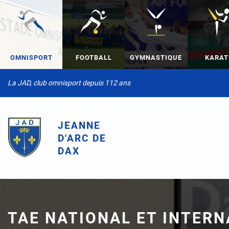
OMNISPORT
FOOTBALL
GYMNASTIQUE
KARAT
La JAD, club omnisport depuis 112 ans
JEANNE
D'ARC DE
DAX
TAE NATIONAL ET INTERNA