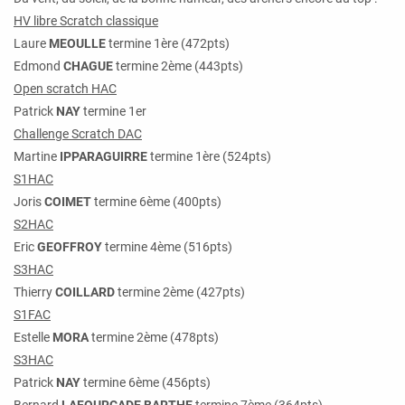
HV libre Scratch classique
Laure
MEOULLE
termine 1ère (472pts)
Edmond
CHAGUE
termine 2ème (443pts)
Open scratch HAC
Patrick
NAY
termine 1er
Challenge Scratch DAC
Martine
IPPARAGUIRRE
termine 1ère (524pts)
S1HAC
Joris
COIMET
termine 6ème (400pts)
S2HAC
Eric
GEOFFROY
termine 4ème (516pts)
S3HAC
Thierry
COILLARD
termine 2ème (427pts)
S1FAC
Estelle
MORA
termine
2ème (478pts)
S3HAC
Patrick
NAY
termine 6ème (456pts)