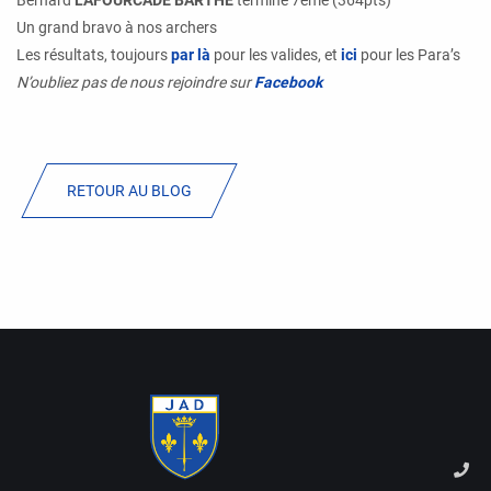
Bernard
LAFOURCADE BARTHE
termine 7ème (364pts)
Un grand bravo à nos archers
Les résultats, toujours
par là
pour les valides, et
ici
pour les Para’s
N’oubliez pas de nous rejoindre sur
Facebook
RETOUR AU BLOG