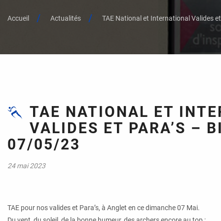
Accueil
Actualités
TAE National et International Valides e
TAE NATIONAL ET INT
VALIDES ET PARA’S – B
07/05/23
24 mai 2023
TAE pour nos valides et Para’s, à Anglet en ce dimanche 07 Mai.
Du vent, du soleil, de la bonne humeur, des archers encore au top :