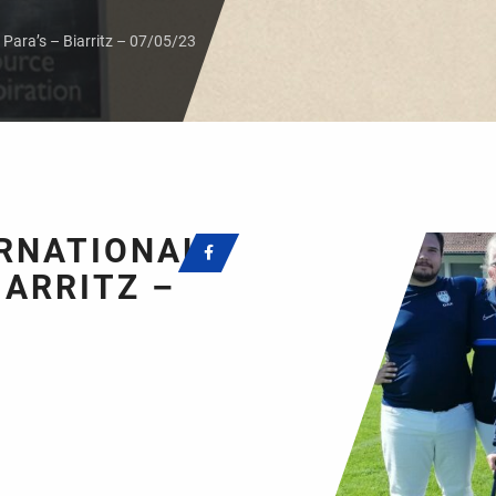
t Para’s – Biarritz – 07/05/23
ERNATIONAL
IARRITZ –