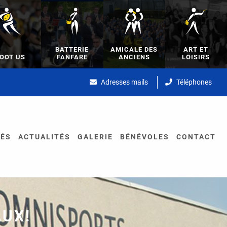
BATTERIE
AMICALE DES
ART ET
OOT US
FANFARE
ANCIENS
LOISIRS
Adresses mails
Téléphones
TÉS
ACTUALITÉS
GALERIE
BÉNÉVOLES
CONTACT
AUX!