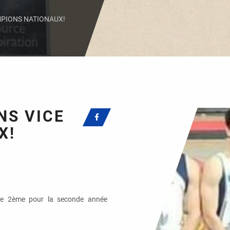
MPIONS NATIONAUX!
NS VICE
X!
sse 2ème pour la seconde année