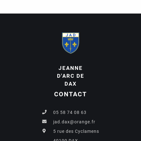
JEANNE
D'ARC DE
DAX
CONTACT
05 58 74 08 63
jad.dax@orange.fr
5 rue des Cyclamens
40100 DAX