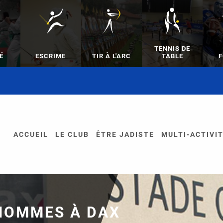
TENNIS DE
É
ESCRIME
TIR À L'ARC
TABLE
F
ACCUEIL
LE CLUB
ÊTRE JADISTE
MULTI-ACTIVI
 HOMMES À DAX