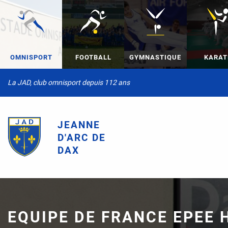
OMNISPORT
FOOTBALL
GYMNASTIQUE
KARAT
La JAD, club omnisport depuis 112 ans
JEANNE
D'ARC DE
DAX
EQUIPE DE FRANCE EPEE