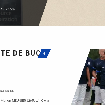
9-30/04/23
STE DE BUCH
 DRJ-DR-DRE.
Manon MEUNIER (265pts), Clélia