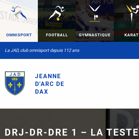
OMNISPORT
FOOTBALL
GYMNASTIQUE
KARAT
La JAD, club omnisport depuis 112 ans
JEANNE
D'ARC DE
DAX
DRJ-DR-DRE 1 – LA TESTE