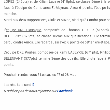
LOPEZ (249pts) et de
Killian
Lacave
(418pts), se classe 5ème à la sor
face à l’équipe de
Camblanes-Et-Meynac.
Avec 6 points, l’équipe 
manche.
Merci aux deux supportrices, Giulia et Suzon, ainsi qu’à Sandra pour s
L’
équipe DRE Classique
, composée de Thomas TEIXIER (515pts), 
GEOFFROY (595pts) se classe 10ème aux qualifications. Elle termi
perdu contre Auros. Elle repart aussi avec 6 points de cette 1ère étape.
L’
équipe DRE Poulies
, composée de Rémi LABEYRIE (671pts), Philip
BELENFANT (577pts) termine 3ème des qualifs. Elle chute face à P
points.
Prochain rendez-vous ? Lescar, les 27 et 28 Mai.
Les résultats sont
là
N’oubliez pas de nous rejoindre sur
Facebook