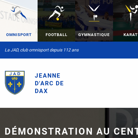
OMNISPORT
FOOTBALL
GYMNASTIQUE
KARAT
La JAD, club omnisport depuis 112 ans
JEANNE
D'ARC DE
DAX
DÉMONSTRATION AU CEN