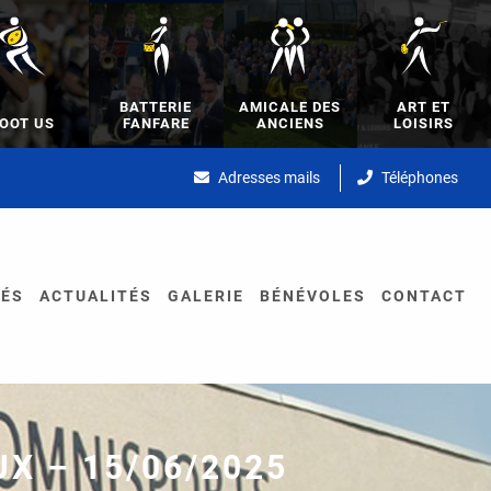
BATTERIE
AMICALE DES
ART ET
OOT US
FANFARE
ANCIENS
LOISIRS
Adresses mails
Téléphones
TÉS
ACTUALITÉS
GALERIE
BÉNÉVOLES
CONTACT
 – 15/06/2025