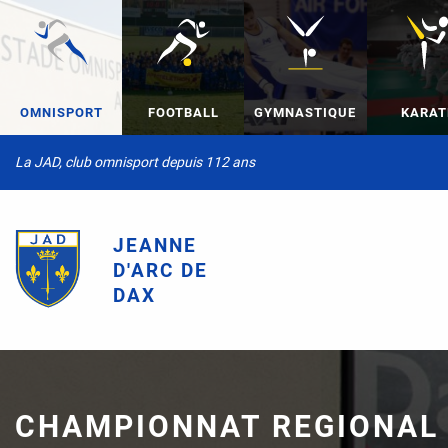
OMNISPORT
FOOTBALL
GYMNASTIQUE
KARAT
La JAD, club omnisport depuis 112 ans
JEANNE
D'ARC DE
DAX
CHAMPIONNAT REGIONAL 