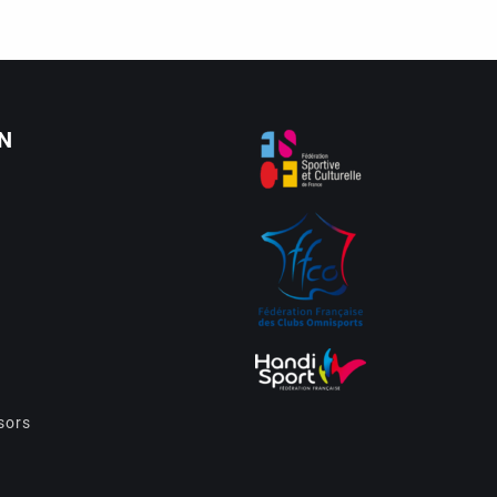
N
sors