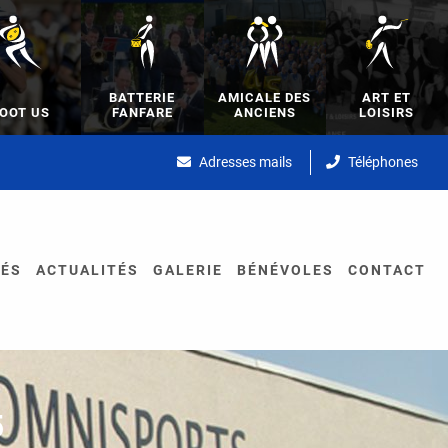
BATTERIE
AMICALE DES
ART ET
OOT US
FANFARE
ANCIENS
LOISIRS
Adresses mails
Téléphones
TÉS
ACTUALITÉS
GALERIE
BÉNÉVOLES
CONTACT
5