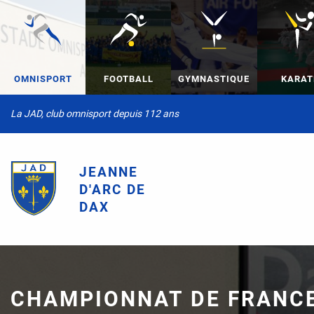
OMNISPORT
FOOTBALL
GYMNASTIQUE
KARAT
La JAD, club omnisport depuis 112 ans
JEANNE
D'ARC DE
DAX
CHAMPIONNAT DE FRANCE