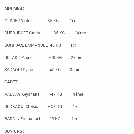
MINIMES :
OLIVIER Victor -35 KG 1er
DUFOURCET Gabin – 35 KG 3ème
BONIFACE EMMANUEL -40 KG 1er
BELAKIF Anas -40 KG 2ème
SADAOUI Dylan -45 KG 3ème
CADET :
RADDAS Keyshana -47 KG 3ème
BEKKAOUI Chakib – 52 KG 1er
BARDIN Emmanuel -63 KG 1er
JUNIORS
: