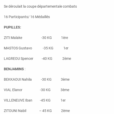
Se déroulait la coupe départementale combats
16 Participants/ 16 Médaillés
PUPILLES:
ZITI Malake -30 KG 1ère
MASTOS Gustavo -35 KG 1er
LAGREOU Spencer -40 KG 2ème
BENJAMINS
:
BEKKAOUI Nahila -30 KG 3ème
VIAL Elanor -30 KG 3ème
VILLENEUVE Iban -45 KG 1er
ZITOUNI Nabil – 45 KG 2ème