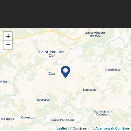
+
−
| © Com2see.fr | ©
Leaflet
Agence web Com2see