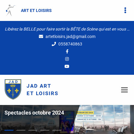
ART ET LOISIRS
Libérez la BELLE pour faire sortir la BÊTE de Scène qui est en vous …
artetloisirs.jad@gmail.com
0558740863
S’ENTRAÎN
CONTA
ACCUE
GALER
JAD ART
Toggl
ET LOISIRS
SECTI
GRA
SH
pectacles octobre 2024
202